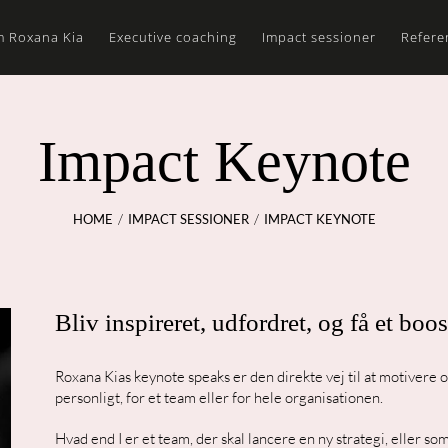
 Roxana Kia
Executive coaching
Impact sessioner
Refere
Impact Keynote
HOME
IMPACT SESSIONER
IMPACT KEYNOTE
Bliv inspireret, udfordret, og få et boos
Roxana Kias keynote speaks er den direkte vej til at motivere o
personligt, for et team eller for hele organisationen.
Hvad end I er et team, der skal lancere en ny strategi, eller so