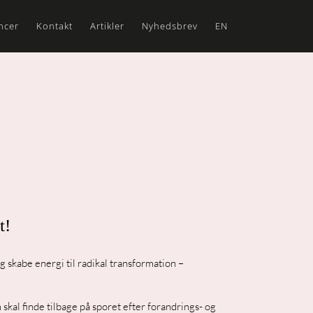
ncer
Kontakt
Artikler
Nyhedsbrev
EN
t!
g skabe energi til radikal transformation –
m skal finde tilbage på sporet efter forandrings- og