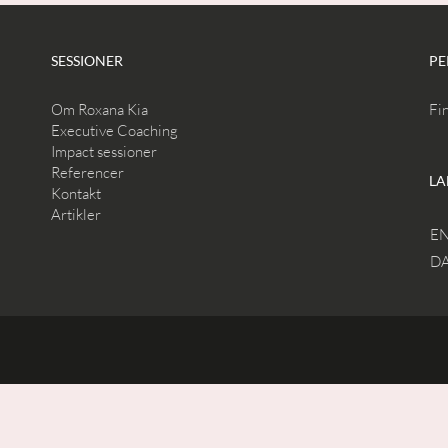
SESSIONER
PE
Om Roxana Kia
Fin
Executive Coaching
Impact sessioner
Referencer
LA
Kontakt
Artikler
E
D