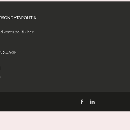
RSONDATAPOLITIK
d vores politik her
NGUAGE
N
A
Facebook
LinkedIn