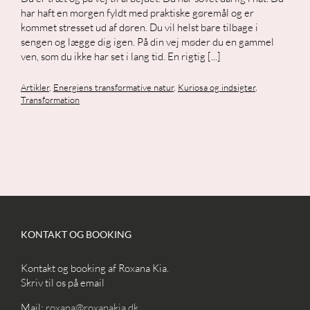
har haft en morgen fyldt med praktiske gøremål og er
kommet stresset ud af døren. Du vil helst bare tilbage i
sengen og lægge dig igen. På din vej møder du en gammel
ven, som du ikke har set i lang tid. En rigtig [...]
Artikler
,
Energiens transformative natur
,
Kuriosa og indsigter
,
Transformation
KONTAKT OG BOOKING
Kontakt og booking af Roxana Kia.
Skriv til os på email
Mail:
roxana@roxanakia.dk