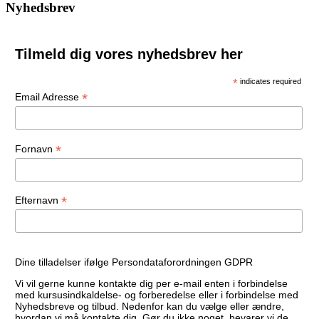
Nyhedsbrev
Tilmeld dig vores nyhedsbrev her
*
indicates required
*
Email Adresse
*
Fornavn
*
Efternavn
Dine tilladelser ifølge Persondataforordningen GDPR
Vi vil gerne kunne kontakte dig per e-mail enten i forbindelse
med kursusindkaldelse- og forberedelse eller i forbindelse med
Nyhedsbreve og tilbud. Nedenfor kan du vælge eller ændre,
hvordan vi må kontakte dig. Gør du ikke noget, bevarer vi de