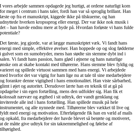
I vores arbejde sammen opdagede jeg hurtigt, at ordene naturligt kom
for meget i centrum i hans taler, fordi han var så sproglig brillant. Han
læste op fra et manuskript, kiggede ikke på tilskuerne, og han
udnyttede hverken kropssprog eller energi. Der var ikke nok musik i
det – han havde endnu mere at byde på. Hvordan forløste vi hans fulde
potentiale?
Det første, jeg gjorde, var at lægge manuskriptet væk. Vi fandt hans
energi med simple, effektive øvelser. Han hoppede op og slog føddern
i gulvet som en sumobryder, mens han stødte sin stemme dybt ind i
salen. Vi fandt hans passion, hans glød i øjnene og hans naturlige
ønske om at skabe kontakt med tilhørerne. Hans stemme blev fyldig og
varieret og spillede virtuost sammen med hans energi. Vi arbejdede
med hvorfor det var vigtig for ham lige nu at tale til sine medarbejdere
og forankre denne vigtighed i hans emotionalitet. Han viste sårbarhed,
glimt i øjet og autoritet. Derudover lærte han en teknik til at gå på
opdagelse i sin egen fortælling, mens den udfolder sig. Han fik et
kolossalt nærvær og ægthed i sit udtryk, der vandt genklang og
inviterede alle ind i hans fortælling. Han spillede musik på hele
instrumentet, og alle nynnede med. Tilhørerne blev vækket til live og
fyldt med energi og motivation. Efterfølgende fik han en væld af mails
og opkald, fra medarbejdere der havde blevet så berørte og motiveret,
at de måtte give udtryk for sin taknemmelighed og følelse af
tilhørighed.