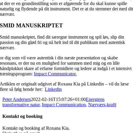
at der er en grundinstilling som er afgørende for du skal kunne spille
naturlig og flydende på dit instrument. Det er at du stemmer det med di
nærvær.
SMID MANUSKRIPTET
Smid manuskriptet, find dit særegne instrument og spil løs, slip din
passion og din glød fri og nå helt ind til dit publikum med autentisk
nærvær.
or dig som vil være autentisk i din næste præsentation og skabe
resonans, er der nu en mulighed for sammen med mig og en lille
håndplukket skare af erfarne formidlere og ledere at indgå i et intensivt
træningsprogram:
Impact Communicator.
Artiklen er originalt udgivet af Roxana Kia på Linkedin – vil du læse
flere så følg hende her:
Linkedin
Peter Andersen
2022-02-16T15:07:26+01:00
Energiens
transformative natur
,
Impact Communication
,
Nærværs-kraft
|
Kontakt og booking
Kontakt og booking af Roxana Kia.