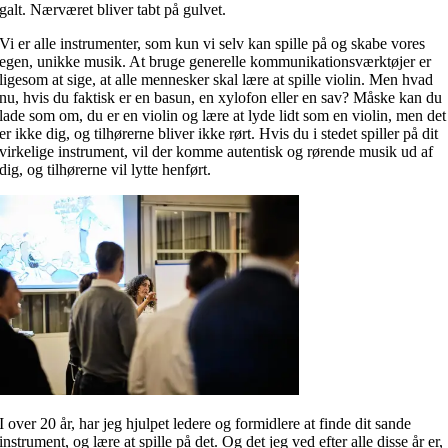
galt. Nærværet bliver tabt på gulvet.
Vi er alle instrumenter, som kun vi selv kan spille på og skabe vores
egen, unikke musik. At bruge generelle kommunikationsværktøjer er
ligesom at sige, at alle mennesker skal lære at spille violin. Men hvad
nu, hvis du faktisk er en basun, en xylofon eller en sav? Måske kan du
lade som om, du er en violin og lære at lyde lidt som en violin, men det
er ikke dig, og tilhørerne bliver ikke rørt. Hvis du i stedet spiller på dit
virkelige instrument, vil der komme autentisk og rørende musik ud af
dig, og tilhørerne vil lytte henført.
I over 20 år, har jeg hjulpet ledere og formidlere at finde dit sande
instrument, og lære at spille på det. Og det jeg ved efter alle disse år er,